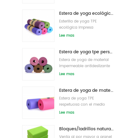
densidad al por mayor
Estera de yoga ecológica patentada no tóxica TPE al por mayor de China
Esterilla de yoga TPE
ecológica impresa
personalizada
Lee mas
Estera de yoga tpe personalizada de alta calidad de gran oferta de china
Estera de yoga de material
impermeable antideslizante
tpe respetuosa con el medio
Lee mas
ambiente al por mayor
Estera de yoga de material impermeable antideslizante TPE respetuosa con el medio ambiente al por mayor
Estera de yoga TPE
respetuosa con el medio
ambiente de etiqueta privada
Lee mas
personalizada
Bloques/ladrillos naturales de la yoga de la espuma de EVA del logotipo de encargo del nuevo estilo al por mayor
Venta al por mayor a granel