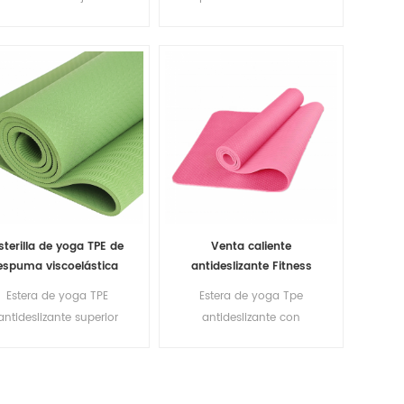
de yoga
ambiente de doble cara al
mejor precio de gran
oferta
sterilla de yoga TPE de
Venta caliente
espuma viscoelástica
antideslizante Fitness
radera y ligera de alta
solo color TPE Yoga Mat
Estera de yoga TPE
Estera de yoga Tpe
densidad
al por mayor
antideslizante superior
antideslizante con
espetuosa con el medio
impresión personalizada
biente al por mayor de
ecológica
fábrica