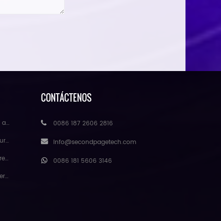
CONTÁCTENOS
mayor
0086 187 2606 2816
ores
Info@secondpagetech.com
atural
0086 181 5606 3146
gmei