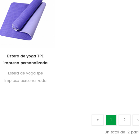
Estera de yoga TPE
impresa personalizada
plegable al por mayor
Estera de yoga tpe
impresa personalizada
ecológica cómoda
1
2
[ Un total de
2
pagi