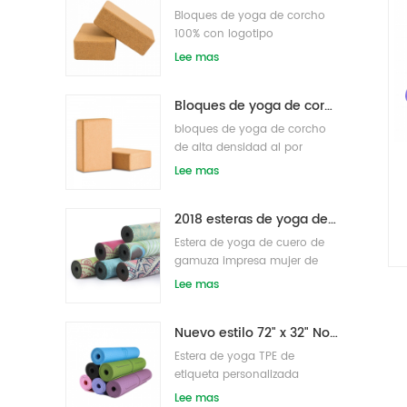
Bloques de yoga de corcho
100% con logotipo
personalizado OEM de alta
Lee mas
densidad para hacer ejercicio
Bloques de yoga de corcho natural 4 x 6 x 9 pulgadas Ladrillos antideslizantes naturales al por mayor
bloques de yoga de corcho
de alta densidad al por
mayor
Lee mas
2018 esteras de yoga de gamuza impresas personalizadas de caucho natural de moda al por mayor
Estera de yoga de cuero de
gamuza impresa mujer de
goma natural ecológica
Lee mas
Nuevo estilo 72" x 32" No tóxico, sin látex, sin PVC - Esterilla de yoga 100% TPE
Estera de yoga TPE de
etiqueta personalizada
antideslizante de alta
Lee mas