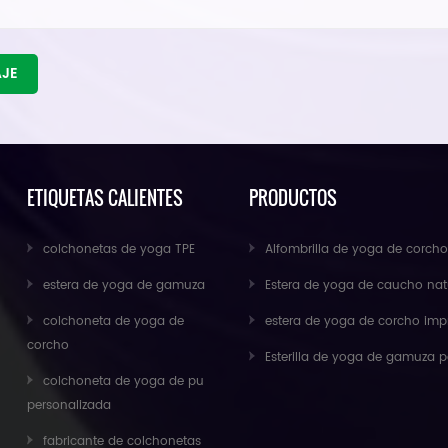
AJE
ETIQUETAS CALIENTES
PRODUCTOS
colchonetas de yoga TPE
Alfombrilla de yoga de corcho antideslizante para ejercicios ecológicos al por 
estera de yoga de gamuza
Estera de yoga de caucho natural de gamuza al por mayor para importad
colchoneta de yoga de
estera de yoga de corcho impresa personalizada antideslizante respetuosa con el medio ambiente de caucho n
corcho
Esterilla de yoga de gamuza personalizada de nuevo diseño de Baishen
colchoneta de yoga de pu
personalizada
fabricante de colchonetas