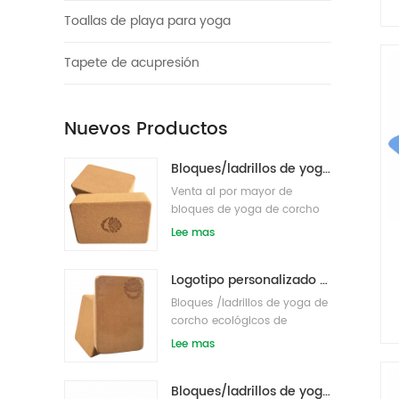
Toallas de playa para yoga
Tapete de acupresión
Nuevos Productos
Bloques/ladrillos de yoga de corcho natural ecológicos con impresión de logotipo al por mayor
Venta al por mayor de
bloques de yoga de corcho
de etiqueta privada
Lee mas
respetuosos con el medio
ambiente s/ladrillos
Logotipo personalizado que imprime bloques de yoga de corcho ecológicos para entrenamiento físico
Bloques /ladrillos de yoga de
corcho ecológicos de
etiqueta privada impresos
Lee mas
personalizados
Bloques/ladrillos de yoga de corcho natural de etiqueta privada impresa de suministro de fábrica