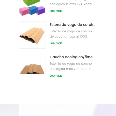
ecológico Pilates EVA Yoga
bloque s/ladrillos
Lee mas
Estera de yoga de corcho de etiqueta privada OEM con diseño personalizado
Esterilla de yoga de corcho
de caucho natural 100%
ecológico
Lee mas
Caucho ecológico/fitness/esterilla de yoga de corcho personalizada/esterillas de ejercicio de corcho
Esterilla de yoga de corcho
ecológica más vendida en
Amazon
Lee mas