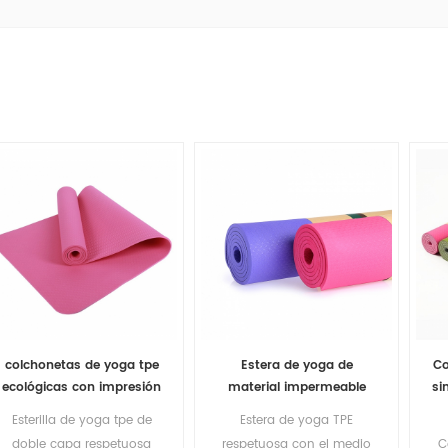
colchonetas de yoga tpe
Estera de yoga de
Co
ecológicas con impresión
material impermeable
si
clásica personalizada
antideslizante TPE
Esterilla de yoga tpe de
Estera de yoga TPE
respetuosa con el medio
doble capa respetuosa
respetuosa con el medio
C