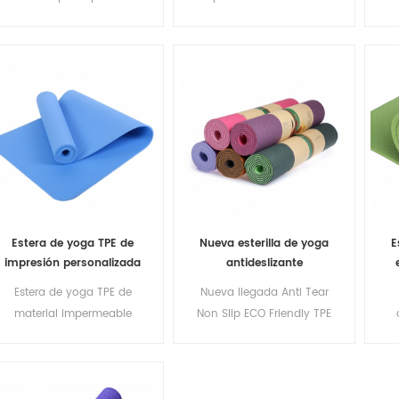
ambiente al por mayor
con el medio ambiente de
ambiente de etiqueta
6 mm con grabado láser
privada personalizada
Estera de yoga TPE de
Nueva esterilla de yoga
E
impresión personalizada
antideslizante
respetuosa con el medio
personalizada Eco
du
Estera de yoga TPE de
Nueva llegada Anti Tear
ambiente de moda de
Friendly Fitness TPE
material impermeable
Non Slip ECO Friendly TPE
nuevo estilo
antideslizante respetuosa
Yoga Mat
r
con el medio ambiente al
am
por mayor