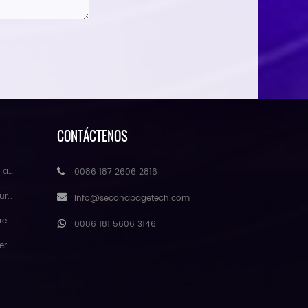
CONTÁCTENOS
mayor
0086 187 2606 2816
ores
Info@secondpagetech.com
atural
0086 181 5606 3146
gmei