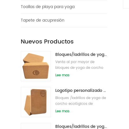
Toallas de playa para yoga
Tapete de acupresión
Nuevos Productos
Bloques/ladrillos de yoga de corcho natural ecológicos con impresión de logotipo al por mayor
Venta al por mayor de
bloques de yoga de corcho
de etiqueta privada
Lee mas
respetuosos con el medio
ambiente s/ladrillos
Logotipo personalizado que imprime bloques de yoga de corcho ecológicos para entrenamiento físico
Bloques /ladrillos de yoga de
corcho ecológicos de
etiqueta privada impresos
Lee mas
personalizados
Bloques/ladrillos de yoga de corcho natural de etiqueta privada impresa de suministro de fábrica