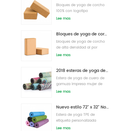
Bloques de yoga de corcho
100% con logotipo
personalizado OEM de alta
Lee mas
densidad para hacer ejercicio
Bloques de yoga de corcho natural 4 x 6 x 9 pulgadas Ladrillos antideslizantes naturales al por mayor
bloques de yoga de corcho
de alta densidad al por
mayor
Lee mas
2018 esteras de yoga de gamuza impresas personalizadas de caucho natural de moda al por mayor
Estera de yoga de cuero de
gamuza impresa mujer de
goma natural ecológica
Lee mas
Nuevo estilo 72" x 32" No tóxico, sin látex, sin PVC - Esterilla de yoga 100% TPE
Estera de yoga TPE de
etiqueta personalizada
antideslizante de alta
Lee mas