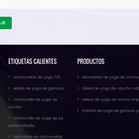
AJE
ETIQUETAS CALIENTES
PRODUCTOS
colchonetas de yoga TPE
Alfombrilla de yoga de corcho antideslizante para ejercicios ecológicos al por 
estera de yoga de gamuza
Estera de yoga de caucho natural de gamuza al por mayor para importad
colchoneta de yoga de
estera de yoga de corcho impresa personalizada antideslizante respetuosa con el medio ambiente de caucho n
corcho
Esterilla de yoga de gamuza personalizada de nuevo diseño de Baishen
colchoneta de yoga de pu
personalizada
fabricante de colchonetas