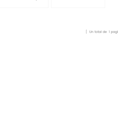
equilibrio
al por mayor
de yoga de
al por mayor
junzhuotrading
[ Un total de
1
pagi