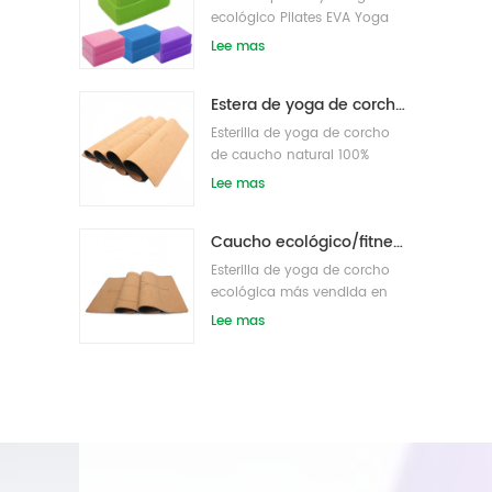
ecológico Pilates EVA Yoga
bloque s/ladrillos
Lee mas
Estera de yoga de corcho de etiqueta privada OEM con diseño personalizado
Esterilla de yoga de corcho
de caucho natural 100%
ecológico
Lee mas
Caucho ecológico/fitness/esterilla de yoga de corcho personalizada/esterillas de ejercicio de corcho
Esterilla de yoga de corcho
ecológica más vendida en
Amazon
Lee mas