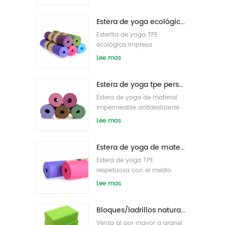
densidad al por mayor
Estera de yoga ecológica patentada no tóxica TPE al por mayor de China
Esterilla de yoga TPE
ecológica impresa
personalizada
Lee mas
Estera de yoga tpe personalizada de alta calidad de gran oferta de china
Estera de yoga de material
impermeable antideslizante
tpe respetuosa con el medio
Lee mas
ambiente al por mayor
Estera de yoga de material impermeable antideslizante TPE respetuosa con el medio ambiente al por mayor
Estera de yoga TPE
respetuosa con el medio
ambiente de etiqueta privada
Lee mas
personalizada
Bloques/ladrillos naturales de la yoga de la espuma de EVA del logotipo de encargo del nuevo estilo al por mayor
Venta al por mayor a granel