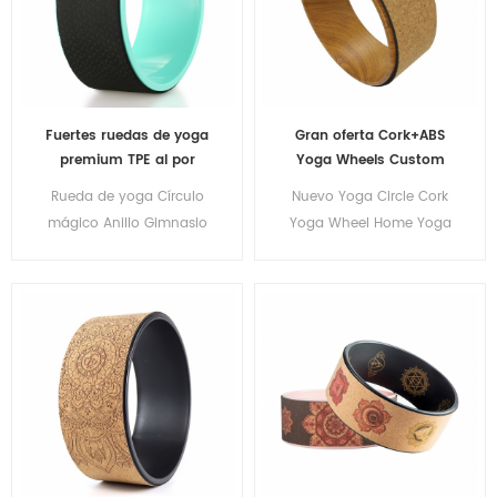
Fuertes ruedas de yoga
Gran oferta Cork+ABS
premium TPE al por
Yoga Wheels Custom
mayor
Wholesale
Rueda de yoga Círculo
Nuevo Yoga Circle Cork
mágico Anillo Gimnasio
Yoga Wheel Home Yoga
Entrenamiento Espalda
Wheel Fitness Equipment
Herramienta de
entrenamiento