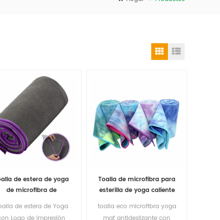
alla de estera de yoga
Toalla de microfibra para
de microfibra de
esterilla de yoga caliente
absorción de sudor
de alto rendimiento,
oalla de estera de Yoga
toalla eco microfibra yoga
ecológica suave con
venta al por mayor a
con Logo de impresión
mat antideslizante con