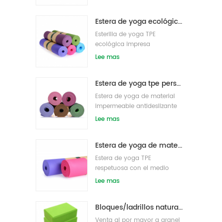
densidad al por mayor
Estera de yoga ecológica patentada no tóxica TPE al por mayor de China
Esterilla de yoga TPE
ecológica impresa
personalizada
Lee mas
Estera de yoga tpe personalizada de alta calidad de gran oferta de china
Estera de yoga de material
impermeable antideslizante
tpe respetuosa con el medio
Lee mas
ambiente al por mayor
Estera de yoga de material impermeable antideslizante TPE respetuosa con el medio ambiente al por mayor
Estera de yoga TPE
respetuosa con el medio
ambiente de etiqueta privada
Lee mas
personalizada
Bloques/ladrillos naturales de la yoga de la espuma de EVA del logotipo de encargo del nuevo estilo al por mayor
Venta al por mayor a granel