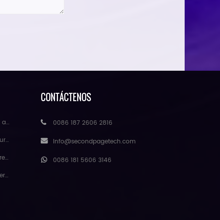
CONTÁCTENOS
mayor
0086 187 2606 2816
ores
Info@secondpagetech.com
atural
0086 181 5606 3146
gmei