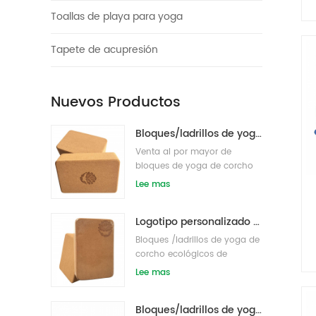
Toallas de playa para yoga
Tapete de acupresión
Nuevos Productos
Bloques/ladrillos de yoga de corcho natural ecológicos con impresión de logotipo al por mayor
Venta al por mayor de
bloques de yoga de corcho
de etiqueta privada
Lee mas
respetuosos con el medio
ambiente s/ladrillos
Logotipo personalizado que imprime bloques de yoga de corcho ecológicos para entrenamiento físico
Bloques /ladrillos de yoga de
corcho ecológicos de
etiqueta privada impresos
Lee mas
personalizados
Bloques/ladrillos de yoga de corcho natural de etiqueta privada impresa de suministro de fábrica