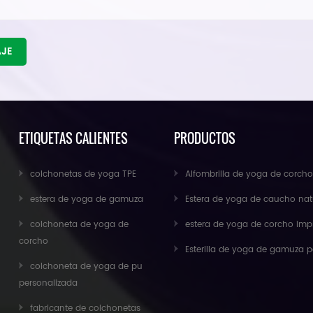
AJE
ETIQUETAS CALIENTES
PRODUCTOS
colchonetas de yoga TPE
Alfombrilla de yoga de corcho antideslizante para ejercicios ecológicos al por 
estera de yoga de gamuza
Estera de yoga de caucho natural de gamuza al por mayor para importad
colchoneta de yoga de
estera de yoga de corcho impresa personalizada antideslizante respetuosa con el medio ambiente de caucho n
corcho
Esterilla de yoga de gamuza personalizada de nuevo diseño de Baishen
colchoneta de yoga de pu
personalizada
fabricante de colchonetas