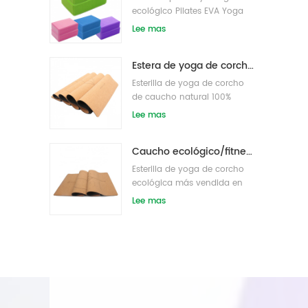
ecológico Pilates EVA Yoga
bloque s/ladrillos
Lee mas
Estera de yoga de corcho de etiqueta privada OEM con diseño personalizado
Esterilla de yoga de corcho
de caucho natural 100%
ecológico
Lee mas
Caucho ecológico/fitness/esterilla de yoga de corcho personalizada/esterillas de ejercicio de corcho
Esterilla de yoga de corcho
ecológica más vendida en
Amazon
Lee mas