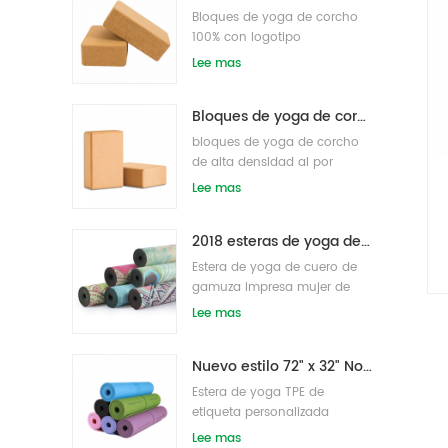
Bloques de yoga de corcho
100% con logotipo
personalizado OEM de alta
Lee mas
densidad para hacer ejercicio
Bloques de yoga de corcho natural 4 x 6 x 9 pulgadas Ladrillos antideslizantes naturales al por mayor
bloques de yoga de corcho
de alta densidad al por
mayor
Lee mas
2018 esteras de yoga de gamuza impresas personalizadas de caucho natural de moda al por mayor
Estera de yoga de cuero de
gamuza impresa mujer de
goma natural ecológica
Lee mas
Nuevo estilo 72" x 32" No tóxico, sin látex, sin PVC - Esterilla de yoga 100% TPE
Estera de yoga TPE de
etiqueta personalizada
antideslizante de alta
Lee mas