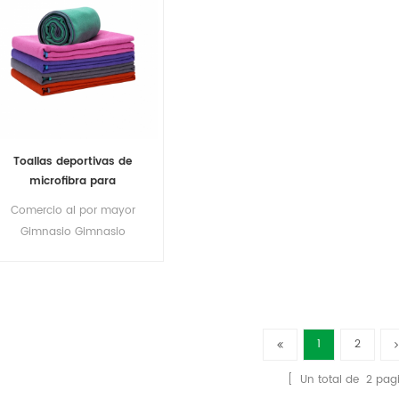
Toallas deportivas de
microfibra para
gimnasio, toalla de yoga
Comercio al por mayor
caliente, antideslizante,
Gimnasio Gimnasio
en stock
Microfibra Deportes
Toallas Yoga caliente
Toalla antideslizante
1
2
[ Un total de
2
pagi