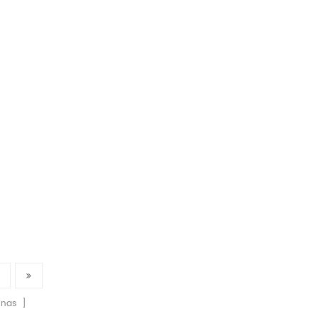
para exteriores
personalizado,
fitness/gimnasio, 24x72
pulgadas
nas ]