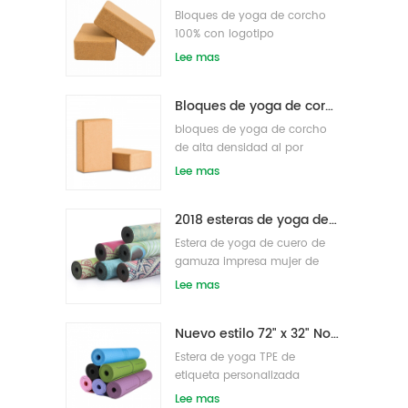
Bloques de yoga de corcho
100% con logotipo
personalizado OEM de alta
Lee mas
densidad para hacer ejercicio
Bloques de yoga de corcho natural 4 x 6 x 9 pulgadas Ladrillos antideslizantes naturales al por mayor
bloques de yoga de corcho
de alta densidad al por
mayor
Lee mas
2018 esteras de yoga de gamuza impresas personalizadas de caucho natural de moda al por mayor
Estera de yoga de cuero de
gamuza impresa mujer de
goma natural ecológica
Lee mas
Nuevo estilo 72" x 32" No tóxico, sin látex, sin PVC - Esterilla de yoga 100% TPE
Estera de yoga TPE de
etiqueta personalizada
antideslizante de alta
Lee mas