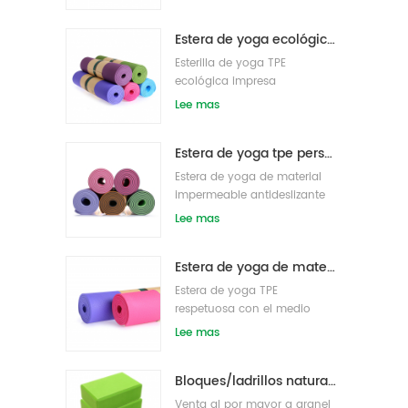
densidad al por mayor
Estera de yoga ecológica patentada no tóxica TPE al por mayor de China
Esterilla de yoga TPE
ecológica impresa
personalizada
Lee mas
Estera de yoga tpe personalizada de alta calidad de gran oferta de china
Estera de yoga de material
impermeable antideslizante
tpe respetuosa con el medio
Lee mas
ambiente al por mayor
Estera de yoga de material impermeable antideslizante TPE respetuosa con el medio ambiente al por mayor
Estera de yoga TPE
respetuosa con el medio
ambiente de etiqueta privada
Lee mas
personalizada
Bloques/ladrillos naturales de la yoga de la espuma de EVA del logotipo de encargo del nuevo estilo al por mayor
Venta al por mayor a granel