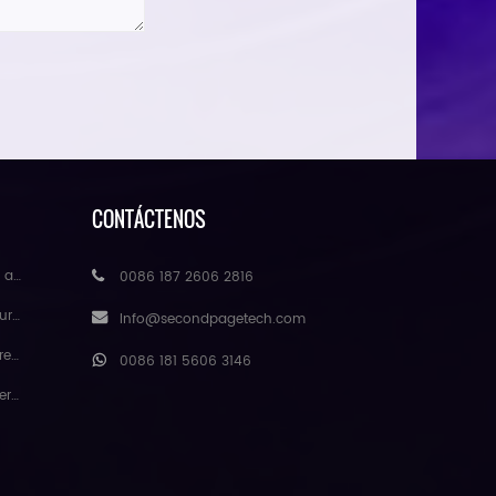
CONTÁCTENOS
mayor
0086 187 2606 2816
ores
Info@secondpagetech.com
atural
0086 181 5606 3146
gmei