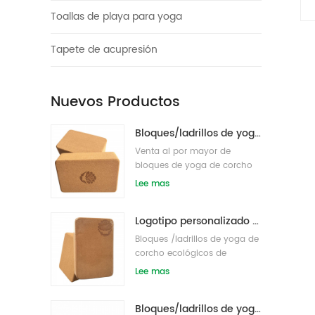
Toallas de playa para yoga
Tapete de acupresión
Nuevos Productos
Bloques/ladrillos de yoga de corcho natural ecológicos con impresión de logotipo al por mayor
Venta al por mayor de
bloques de yoga de corcho
de etiqueta privada
Lee mas
respetuosos con el medio
ambiente s/ladrillos
Logotipo personalizado que imprime bloques de yoga de corcho ecológicos para entrenamiento físico
Bloques /ladrillos de yoga de
corcho ecológicos de
etiqueta privada impresos
Lee mas
personalizados
Bloques/ladrillos de yoga de corcho natural de etiqueta privada impresa de suministro de fábrica