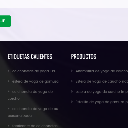
AJE
ETIQUETAS CALIENTES
PRODUCTOS
colchonetas de yoga TPE
Alfombrilla de yoga de corcho antideslizante para ejercicios ecológicos al por 
estera de yoga de gamuza
Estera de yoga de caucho natural de gamuza al por mayor para importad
colchoneta de yoga de
estera de yoga de corcho impresa personalizada antideslizante respetuosa con el medio ambiente de caucho n
corcho
Esterilla de yoga de gamuza personalizada de nuevo diseño de Baishen
colchoneta de yoga de pu
personalizada
fabricante de colchonetas