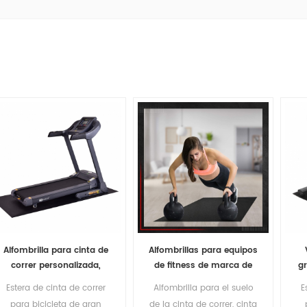
Alfombrilla para cinta de
Alfombrillas para equipos
correr personalizada,
de fitness de marca de
gr
alfombrillas para equipos
alta densidad, suelos
d
Estera de cinta de correr
Alfombrilla para el suelo
E
de ejercicio físico de alta
protectores debajo de las
eq
para bicicleta de gran
de la cinta de correr, cinta