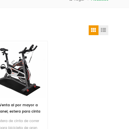
Venta al por mayor a
anel, estera para cinta
e correr, esteras para
stera de cinta de correr
uipos de ejercicio físico
para bicicleta de gran