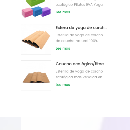
ecológico Pilates EVA Yoga
bloque s/ladrillos
Lee mas
Estera de yoga de corcho de etiqueta privada OEM con diseño personalizado
Esterilla de yoga de corcho
de caucho natural 100%
ecológico
Lee mas
Caucho ecológico/fitness/esterilla de yoga de corcho personalizada/esterillas de ejercicio de corcho
Esterilla de yoga de corcho
ecológica más vendida en
Amazon
Lee mas