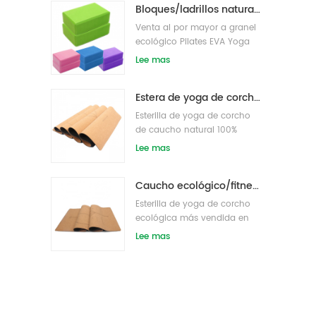
Bloques/ladrillos naturales de la yoga de la espuma de EVA del logotipo de encargo del nuevo estilo al por mayor
Venta al por mayor a granel
ecológico Pilates EVA Yoga
bloque s/ladrillos
Lee mas
Estera de yoga de corcho de etiqueta privada OEM con diseño personalizado
Esterilla de yoga de corcho
de caucho natural 100%
ecológico
Lee mas
Caucho ecológico/fitness/esterilla de yoga de corcho personalizada/esterillas de ejercicio de corcho
Esterilla de yoga de corcho
ecológica más vendida en
Amazon
Lee mas