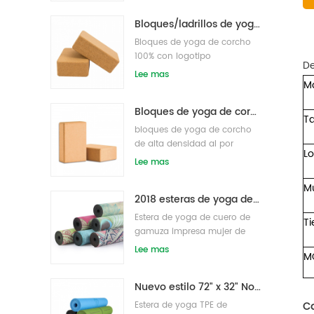
Bloques/ladrillos de yoga de corcho natural de etiqueta privada impresa de suministro de fábrica
Bloques de yoga de corcho
100% con logotipo
De
personalizado OEM de alta
Lee mas
Ma
densidad para hacer ejercicio
Bloques de yoga de corcho natural 4 x 6 x 9 pulgadas Ladrillos antideslizantes naturales al por mayor
T
bloques de yoga de corcho
de alta densidad al por
L
mayor
Lee mas
M
2018 esteras de yoga de gamuza impresas personalizadas de caucho natural de moda al por mayor
Estera de yoga de cuero de
T
gamuza impresa mujer de
goma natural ecológica
Lee mas
M
Nuevo estilo 72" x 32" No tóxico, sin látex, sin PVC - Esterilla de yoga 100% TPE
Estera de yoga TPE de
Ca