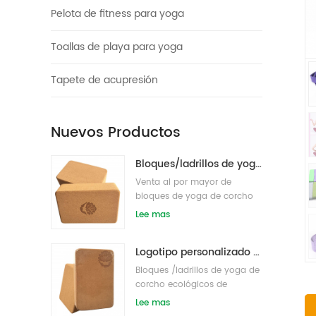
Pelota de fitness para yoga
Toallas de playa para yoga
Tapete de acupresión
Nuevos Productos
Bloques/ladrillos de yoga de corcho natural ecológicos con impresión de logotipo al por mayor
Venta al por mayor de
bloques de yoga de corcho
de etiqueta privada
Lee mas
respetuosos con el medio
ambiente s/ladrillos
Logotipo personalizado que imprime bloques de yoga de corcho ecológicos para entrenamiento físico
Bloques /ladrillos de yoga de
corcho ecológicos de
etiqueta privada impresos
Lee mas
personalizados