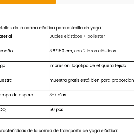
talles
de la correa elástica para esterilla de yoga :
terial
Bucles elásticos + poliéster
amaño
3,8*150 cm,
con 2 lazos elásticos
ogo
impresión, logotipo de etiqueta tejida
uestra
muestra gratis está bien para proporciona
iempo de espera
3-7 días
OQ
50 pcs
racterísticas de la correa de transporte de yoga elástica: