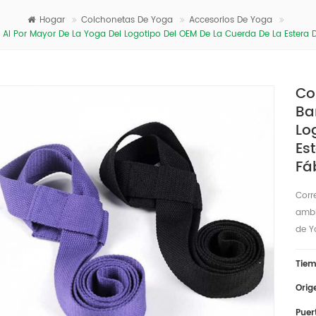
Hogar
Colchonetas De Yoga
Accesorios De Yoga
Al Por Mayor De La Yoga Del Logotipo Del OEM De La Cuerda De La Estera 
Co
Ba
Lo
Es
Fá
Corr
ambi
de Y
Tiem
Orig
Puer