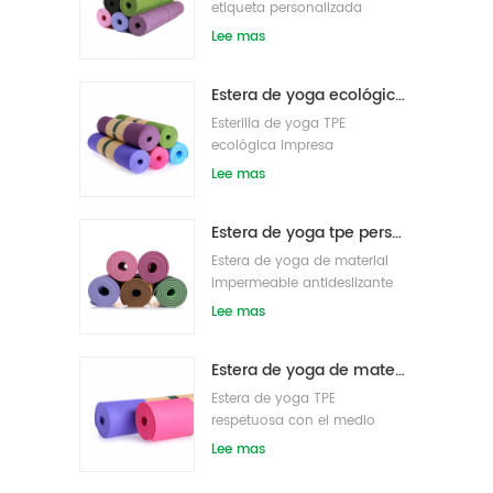
etiqueta personalizada
antideslizante de alta
Lee mas
densidad al por mayor
Estera de yoga ecológica patentada no tóxica TPE al por mayor de China
Esterilla de yoga TPE
ecológica impresa
personalizada
Lee mas
Estera de yoga tpe personalizada de alta calidad de gran oferta de china
Estera de yoga de material
impermeable antideslizante
tpe respetuosa con el medio
Lee mas
ambiente al por mayor
Estera de yoga de material impermeable antideslizante TPE respetuosa con el medio ambiente al por mayor
Estera de yoga TPE
respetuosa con el medio
ambiente de etiqueta privada
Lee mas
personalizada