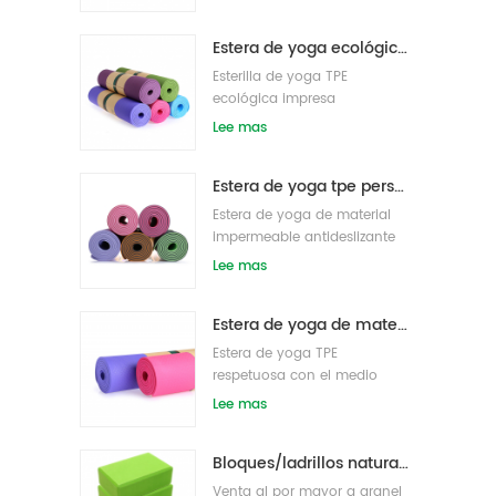
densidad al por mayor
Estera de yoga ecológica patentada no tóxica TPE al por mayor de China
Esterilla de yoga TPE
ecológica impresa
personalizada
Lee mas
Estera de yoga tpe personalizada de alta calidad de gran oferta de china
Estera de yoga de material
impermeable antideslizante
tpe respetuosa con el medio
Lee mas
ambiente al por mayor
Estera de yoga de material impermeable antideslizante TPE respetuosa con el medio ambiente al por mayor
Estera de yoga TPE
respetuosa con el medio
ambiente de etiqueta privada
Lee mas
personalizada
Bloques/ladrillos naturales de la yoga de la espuma de EVA del logotipo de encargo del nuevo estilo al por mayor
Venta al por mayor a granel