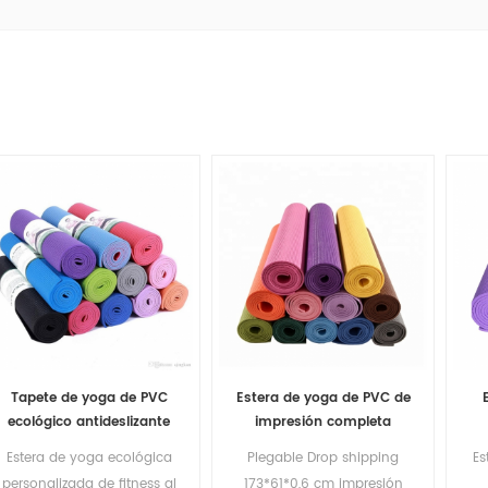
Tapete de yoga de PVC
Estera de yoga de PVC de
ecológico antideslizante
impresión completa
personalizado de 72 "x 24"
respetuosa con el medio
Estera de yoga ecológica
Plegable Drop shipping
Es
ambiente con logotipo
personalizada de fitness al
173*61*0,6 cm impresión