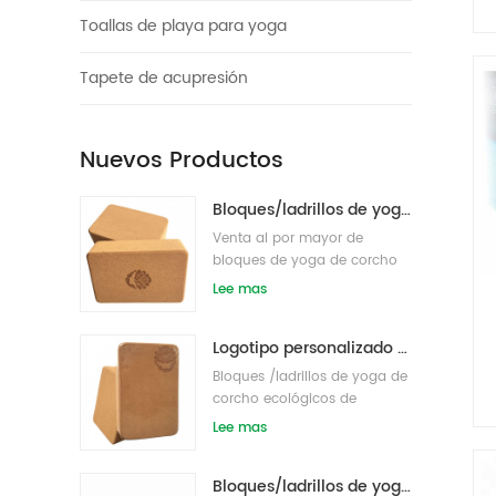
Toallas de playa para yoga
Tapete de acupresión
Nuevos Productos
Bloques/ladrillos de yoga de corcho natural ecológicos con impresión de logotipo al por mayor
Venta al por mayor de
bloques de yoga de corcho
de etiqueta privada
Lee mas
respetuosos con el medio
ambiente s/ladrillos
Logotipo personalizado que imprime bloques de yoga de corcho ecológicos para entrenamiento físico
Bloques /ladrillos de yoga de
corcho ecológicos de
etiqueta privada impresos
Lee mas
personalizados
Bloques/ladrillos de yoga de corcho natural de etiqueta privada impresa de suministro de fábrica