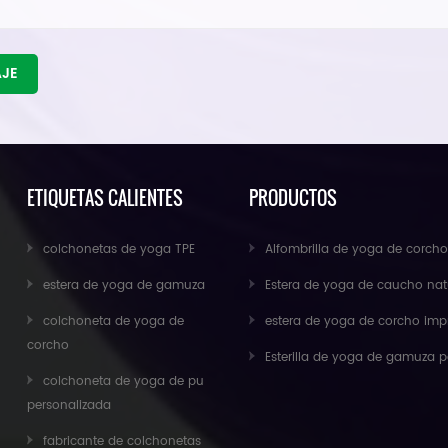
AJE
ETIQUETAS CALIENTES
PRODUCTOS
colchonetas de yoga TPE
Alfombrilla de yoga de corcho antideslizante para ejercicios ecológicos al por 
estera de yoga de gamuza
Estera de yoga de caucho natural de gamuza al por mayor para importad
colchoneta de yoga de
estera de yoga de corcho impresa personalizada antideslizante respetuosa con el medio ambiente de caucho n
corcho
Esterilla de yoga de gamuza personalizada de nuevo diseño de Baishen
colchoneta de yoga de pu
personalizada
fabricante de colchonetas