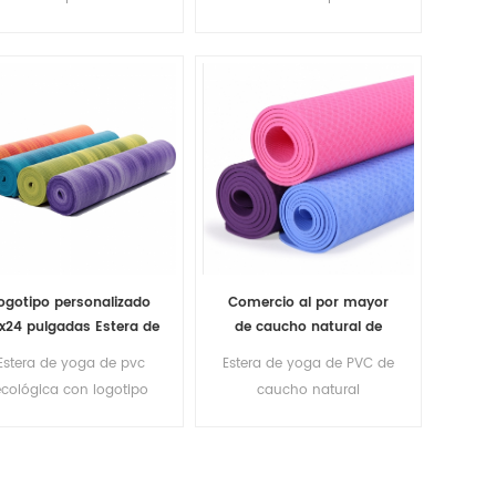
antideslizante al por
rofesional al por mayor
digitalmente al por mayor
mayor
a granel
ogotipo personalizado
Comercio al por mayor
x24 pulgadas Estera de
de caucho natural de
yoga de pvc ecológica
impresión personalizada
Estera de yoga de pvc
Estera de yoga de PVC de
PVC Yoga Mat
cológica con logotipo
caucho natural
impreso personalizado
impermeable profesional
al por mayor