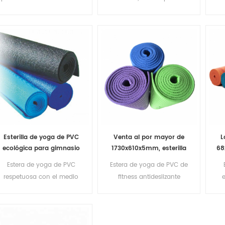
por mayor
Pvc Yoga Mat
p
Esterilla de yoga de PVC
Venta al por mayor de
L
ecológica para gimnasio
1730x610x5mm, esterilla
68
con impresión
de yoga de PVC duradera
Estera de yoga de PVC
Estera de yoga de PVC de
personalizada
respetuosa con el medio
respetuosa con el medio
fitness antideslizante
e
ambiente
ambiente de impresión al
impermeable ecológica
por mayor