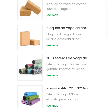
Bloques de yoga de corcho
100% con logotipo
personalizado OEM de alta
Lee mas
densidad para hacer ejercicio
Bloques de yoga de corcho natural 4 x 6 x 9 pulgadas Ladrillos antideslizantes naturales al por mayor
bloques de yoga de corcho
de alta densidad al por
mayor
Lee mas
2018 esteras de yoga de gamuza impresas personalizadas de caucho natural de moda al por mayor
Estera de yoga de cuero de
gamuza impresa mujer de
goma natural ecológica
Lee mas
Nuevo estilo 72" x 32" No tóxico, sin látex, sin PVC - Esterilla de yoga 100% TPE
Estera de yoga TPE de
etiqueta personalizada
antideslizante de alta
Lee mas