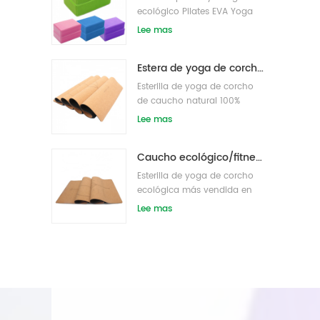
ecológico Pilates EVA Yoga
bloque s/ladrillos
Lee mas
Estera de yoga de corcho de etiqueta privada OEM con diseño personalizado
Esterilla de yoga de corcho
de caucho natural 100%
ecológico
Lee mas
Caucho ecológico/fitness/esterilla de yoga de corcho personalizada/esterillas de ejercicio de corcho
Esterilla de yoga de corcho
ecológica más vendida en
Amazon
Lee mas