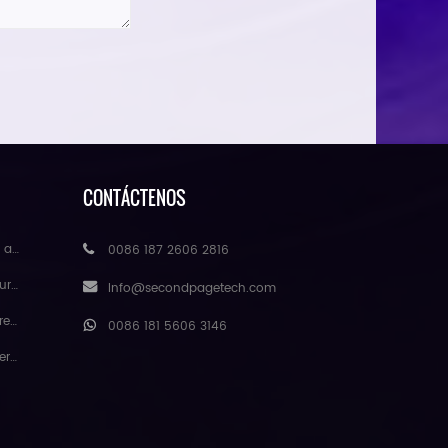
CONTÁCTENOS
mayor
0086 187 2606 2816
ores
Info@secondpagetech.com
atural
0086 181 5606 3146
gmei