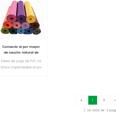
Comercio al por mayor
de caucho natural de
ejercicio físico estera de
Estera de yoga de PVC no
yoga de PVC
tóxico impermeable al por
mayor de caucho natural
1
2
[ Un total de
2
pagi