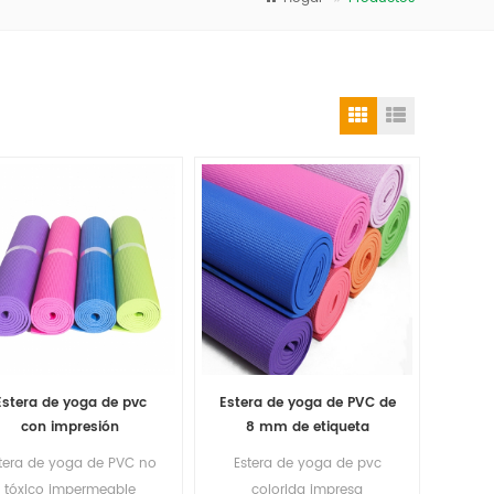
Estera de yoga de pvc
Estera de yoga de PVC de
con impresión
8 mm de etiqueta
personalizada de
privada de suministro
tera de yoga de PVC no
Estera de yoga de pvc
material impermeable
directo de fábrica
tóxico impermeable
colorida impresa