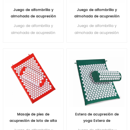
Juego de alfombrilla y
Juego de alfombrilla y
almohada de acupresión
almohada de acupresión
al por mayor 2021 con
de belleza para aliviar el
Juego de alfombrilla y
Juego de alfombrilla y
bolsa de transporte
dolor de espalda/cuello y
almohada de acupresión
almohada de acupresión
relajación muscular
personalizada OEM a
de belleza al por mayor a
granel 2021
granel para aliviar el dolor
de espalda/cuello y
relajación muscular
Masaje de pies de
Estera de acupresión de
acupresión de loto de alta
yoga Estera de
densidad Pie de
acupuntura Estera de