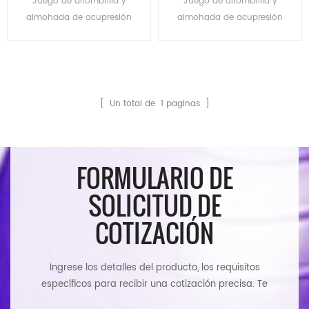
Juego de alfombrilla y
Juego de alfombrilla y
acupresión/alfombrilla
uñas Spike
almohada de acupresión
almohada de acupresión
trasera
de belleza al por mayor a
de belleza al por mayor a
granel para aliviar el dolor
granel para aliviar el dolor
de espalda/cuello y
de espalda/cuello y
relajación muscular
relajación muscular
[ Un total de
1
paginas ]
FORMULARIO DE
SOLICITUD DE
COTIZACIÓN
Ingrese los detalles del producto, los requisitos
específicos para recibir una cotización precisa. Te
responderemos tan pronto como sea posible.