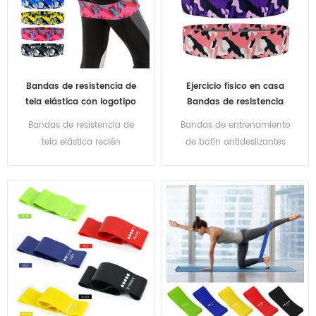
Bandas de resistencia de
Ejercicio físico en casa
tela elástica con logotipo
Bandas de resistencia
personalizado a todo
elástica
Bandas de resistencia de
Bandas de entrenamiento
color
tela elástica recién
de botín antideslizantes
llegadas con logotipo
con logotipo de impresión
personalizado a todo color
personalizado para
para ejercicio de piernas y
bandas de resistencia
glúteos banda circular de
elásticas para ejercicio
resistencia de cadera
físico en el hogar