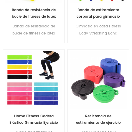
Banda de resistencia de
Banda de estiramiento
bucle de fitness de látex
corporal para gimnasio
natural con logotipo
en casa
Banda de resistencia de
Gimnasio en casa Fitness
impreso personalizado
bucle de fitness de látex
Body Stretching Band
natural con logotipo
Ejercicio Yoga Loops Pull
impreso personalizado
Up Resistance Fitness
Bands
Home Fitness Cadera
Resistencia de
Elástico Gimnasio Ejercicio
estiramiento de ejercicio
Loop Banda de látex
de potencia personalizada